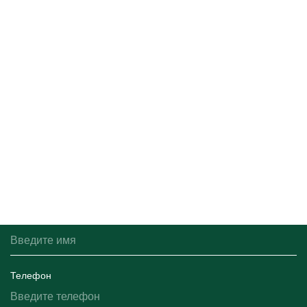
О компании
Обратная связь
Вы можете написать нам, и мы свяжемся с вами в ближайшее
время.
Имя
Телефон